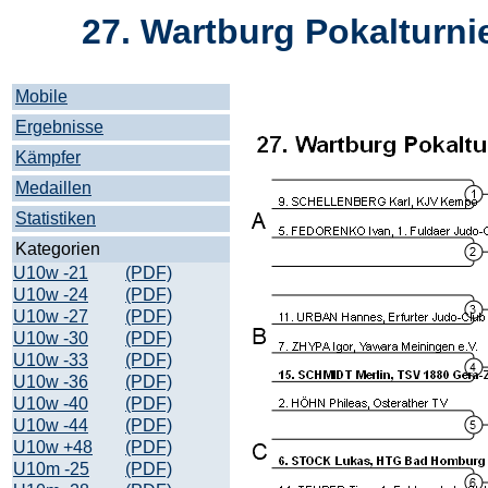
27. Wartburg Pokalturni
Mobile
Ergebnisse
Kämpfer
Medaillen
Statistiken
Kategorien
U10w -21
(PDF)
U10w -24
(PDF)
U10w -27
(PDF)
U10w -30
(PDF)
U10w -33
(PDF)
U10w -36
(PDF)
U10w -40
(PDF)
U10w -44
(PDF)
U10w +48
(PDF)
U10m -25
(PDF)