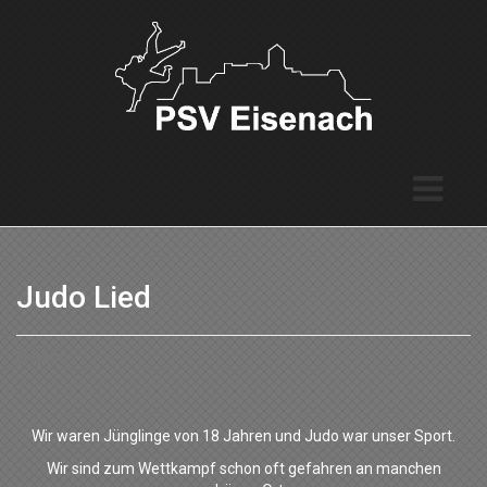
Judo Lied
Details
Wir waren Jünglinge von 18 Jahren
und Judo war unser Sport.
Wir sind zum Wettkampf schon oft gefahren
an manchen